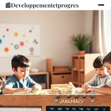
📰
Developpementetprogres