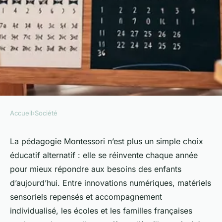
Accueil
›
Société
SOCIÉTÉ
Actualité éducation
La pédagogie Montessori n’est plus un simple choix
éducatif alternatif : elle se réinvente chaque année
montessori : accompagner
pour mieux répondre aux besoins des enfants
l'épanouissement en 2024
d’aujourd’hui. Entre innovations numériques, matériels
sensoriels repensés et accompagnement
Mya
•
16 janvier 2026
•
8 min de lecture
individualisé, les écoles et les familles françaises