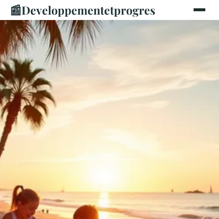
📰
Developpementetprogres