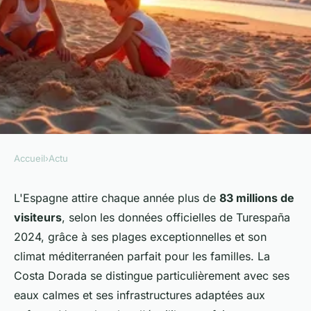
Accueil
›
Actu
ACTU
Les meilleures destinations
L'Espagne attire chaque année plus de
83 millions de
visiteurs
, selon les données officielles de Turespaña
familiales en espagne au bord
2024, grâce à ses plages exceptionnelles et son
de la mer
climat méditerranéen parfait pour les familles. La
Costa Dorada se distingue particulièrement avec ses
Mya
•
22 décembre 2025
•
8 min de lecture
eaux calmes et ses infrastructures adaptées aux