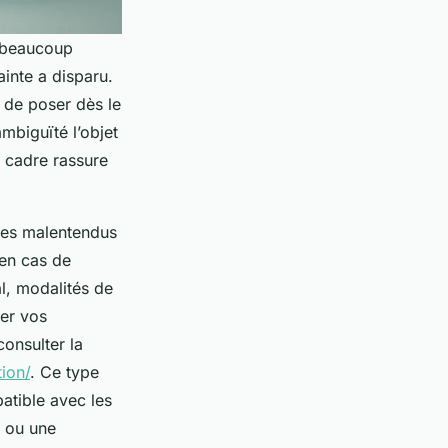
e beaucoup
ainte a disparu.
de poser dès le
ambiguïté l’objet
e cadre rassure
 les malentendus
 en cas de
al, modalités de
ser vos
consulter la
ion/
. Ce type
atible avec les
é ou une