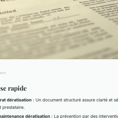
ment
isation PDF
se rapide
at dératisation
: Un document structuré assure clarté et sé
t prestataire.
maintenance dératisation
: La prévention par des interventi