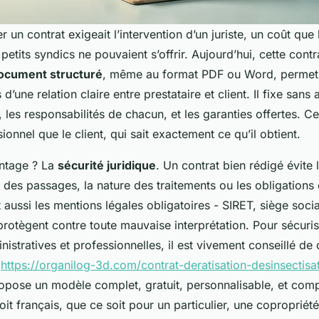
er un contrat exigeait l’intervention d’un juriste, un coût qu
 petits syndics ne pouvaient s’offrir. Aujourd’hui, cette contr
ocument structuré
, même au format PDF ou Word, permet 
d’une relation claire entre prestataire et client. Il fixe sans 
n, les responsabilités de chacun, et les garanties offertes. C
ionnel que le client, qui sait exactement ce qu’il obtient.
antage ? La
sécurité juridique
. Un contrat bien rédigé évite
 des passages, la nature des traitements ou les obligations
lut aussi les mentions légales obligatoires - SIRET, siège soci
i protègent contre toute mauvaise interprétation. Pour sécuri
stratives et professionnelles, il est vivement conseillé de 
e
https://organilog-3d.com/contrat-deratisation-desinsectisat
opose un modèle complet, gratuit, personnalisable, et comp
it français, que ce soit pour un particulier, une copropriét