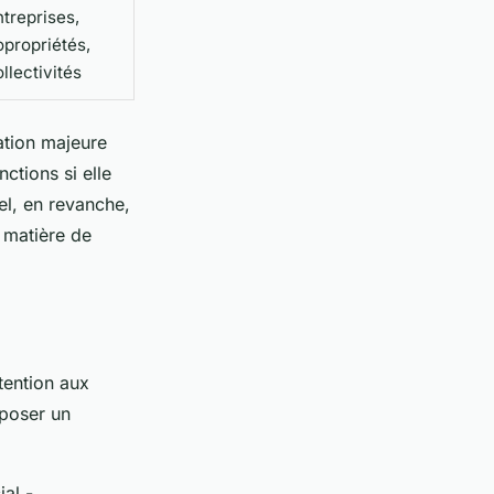
ntreprises,
opropriétés,
llectivités
ation majeure
ctions si elle
el, en revanche,
matière de
tention aux
oposer un
al -