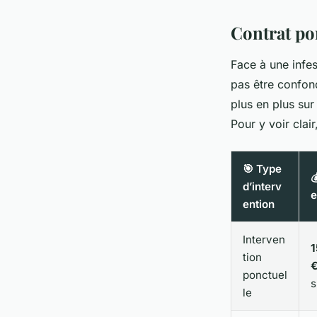
Contrat po
Face à une infes
pas être confon
plus en plus sur
Pour y voir clai
🎯 Type

d’interv
e
ention
Interven
1
tion
ponctuel
s
le