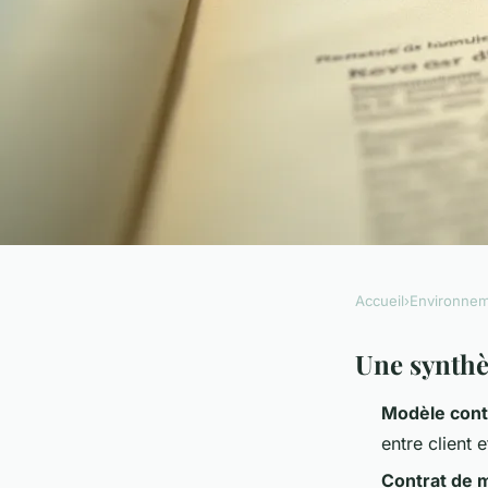
Accueil
›
Environne
ENVIRONNEMENT
Un contrat de dérat
Une synthè
Modèle contr
surprenant et utile
entre client e
Contrat de 