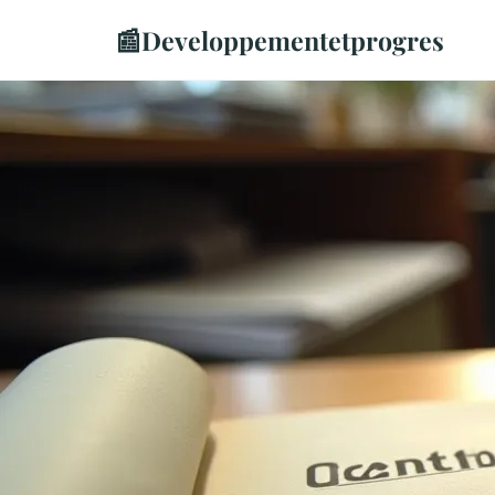
📰
Developpementetprogres