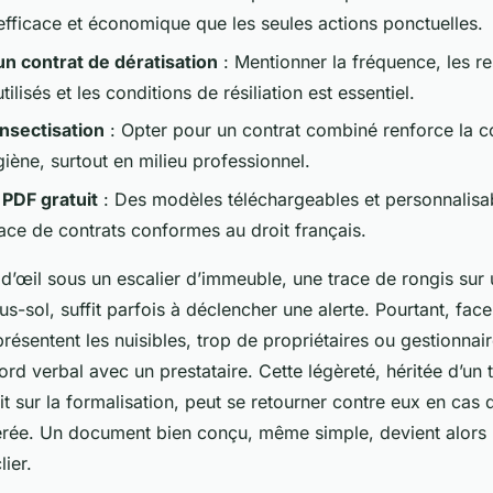
 efficace et économique que les seules actions ponctuelles.
n contrat de dératisation
: Mentionner la fréquence, les re
tilisés et les conditions de résiliation est essentiel.
nsectisation
: Opter pour un contrat combiné renforce la c
iène, surtout en milieu professionnel.
 PDF gratuit
: Des modèles téléchargeables et personnalisab
lace de contrats conformes au droit français.
d’œil sous un escalier d’immeuble, une trace de rongis sur 
s-sol, suffit parfois à déclencher une alerte. Pourtant, face
présentent les nuisibles, trop de propriétaires ou gestionnai
rd verbal avec un prestataire. Cette légèreté, héritée d’un
t sur la formalisation, peut se retourner contre eux en cas d
vérée. Un document bien conçu, même simple, devient alors 
lier.