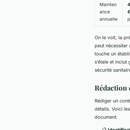
Mainten
4
ance
€
annuelle
p
On le voit, la p
peut nécessiter 
touche un établ
s’étale et inclu
sécurité sanitair
Rédaction d
Rédiger un cont
détails. Voici l
document.
📋
Identific