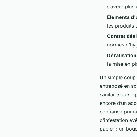
Joséphine
•
12/06/2026 10:02
•
8 min de lecture
s’avère plus
Éléments d'u
les produits u
Contrat dési
normes d’hyg
Dératisation
la mise en p
Un simple coup 
entreposé en sou
sanitaire que re
encore d’un acco
confiance primai
d’infestation a
papier : un bouc