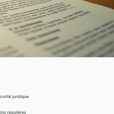
curité juridique
ons régulières