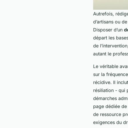
Autrefois, rédig
d’artisans ou de
Disposer d’un
d
départ les bases 
de l’interventio
autant le profess
Le véritable av
sur la fréquence
récidive. Il inc
résiliation - qu
démarches admini
page dédiée d
de ressource pr
exigences du dro