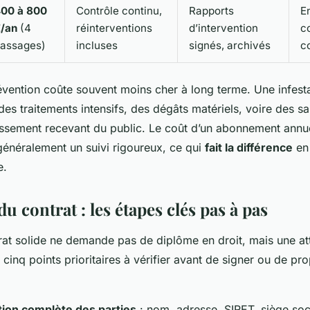
00 à 800
Contrôle continu,
Rapports
E
/an
(4
réinterventions
d’intervention
c
assages)
incluses
signés, archivés
co
révention coûte souvent moins cher à long terme. Une infest
des traitements intensifs, des dégâts matériels, voire des san
issement recevant du public. Le coût d’un abonnement annu
t généralement un suivi rigoureux, ce qui
fait la différence
en 
e.
u contrat : les étapes clés pas à pas
rat solide ne demande pas de diplôme en droit, mais une at
es cinq points prioritaires à vérifier avant de signer ou de pr
ation complète des parties
: nom, adresse, SIRET, siège soci