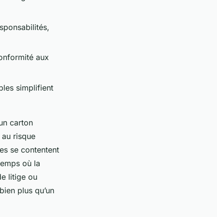
sponsabilités,
onformité aux
les simplifient
un carton
 au risque
res se contentent
 temps où la
e litige ou
bien plus qu’un