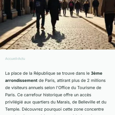
Accueil
›
Actu
ACTU
République à Paris : un
La place de la République se trouve dans le
3ème
arrondissement
de Paris, attirant plus de 2 millions
arrondissement entre histoire
de visiteurs annuels selon l'Office du Tourisme de
et modernité
Paris. Ce carrefour historique offre un accès
privilégié aux quartiers du Marais, de Belleville et du
Mya
•
3 décembre 2025
•
7 min de lecture
Temple. Découvrez pourquoi cette zone concentre