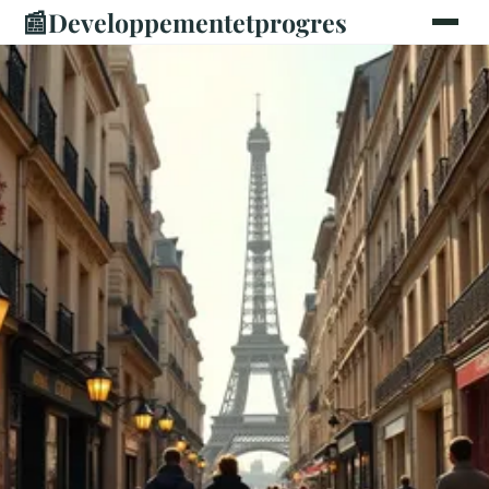
📰
Developpementetprogres