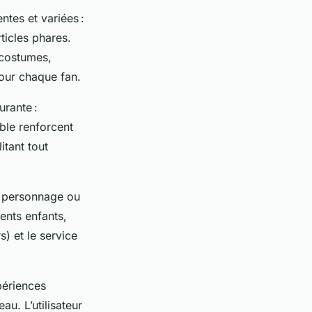
ntes et variées :
icles phares.
 costumes,
pour chaque fan.
urante :
ble renforcent
itant tout
le personnage ou
ents enfants,
s) et le service
périences
u. L’utilisateur