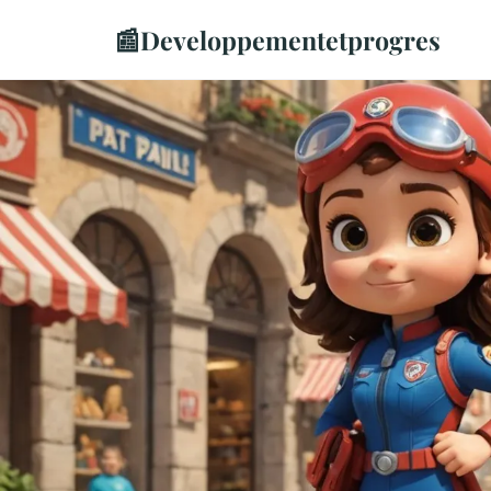
📰
Developpementetprogres