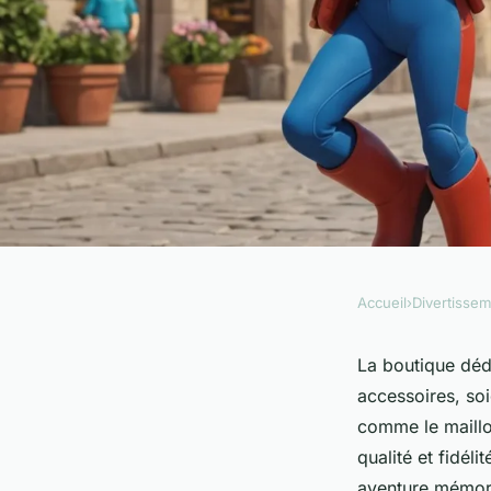
Accueil
›
Divertisse
DIVERTISSEMENT
Plongée dans l'unive
La boutique déd
accessoires, soi
pat patrouille !
comme le maillot
qualité et fidél
aventure mémor