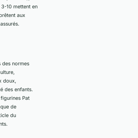
s 3-10 mettent en
 prêtent aux
 assurés.
rs des normes
ulture,
x doux,
é des enfants.
figurines Pat
tique de
ticle du
nts.