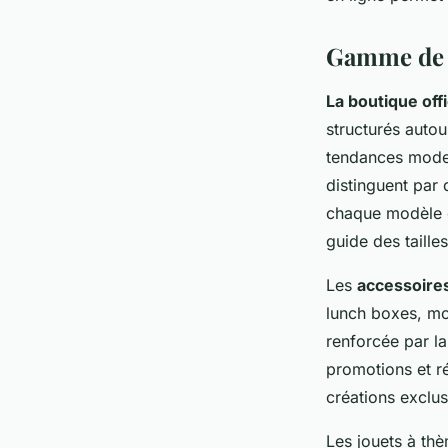
Gamme de p
La boutique offi
structurés auto
tendances mode 
distinguent par d
chaque modèle é
guide des tailles
Les
accessoires
lunch boxes, mont
renforcée par l
promotions et r
créations exclus
Les jouets à thè