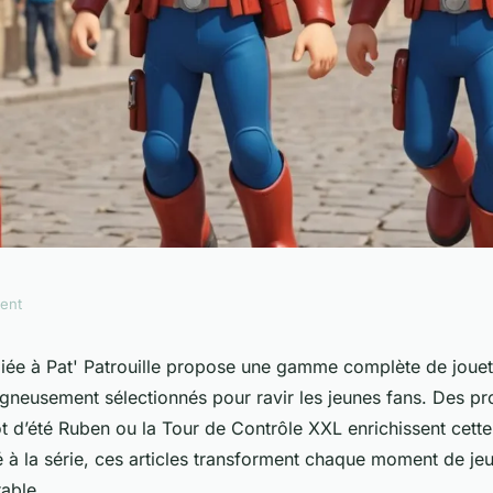
ment
rs de la boutique
iée à Pat' Patrouille propose une gamme complète de jouet
gneusement sélectionnés pour ravir les jeunes fans. Des pro
 d’été Ruben ou la Tour de Contrôle XXL enrichissent cette o
ité à la série, ces articles transforment chaque moment de je
able.