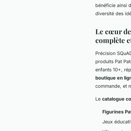
bénéficie ainsi 
diversité des i
Le cœur de 
complète et
Précision SQuAD
produits Pat Pat
enfants 10+, ré
boutique en lig
commande, et mu
Le
catalogue c
Figurines Pa
Jeux éducati