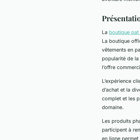
Mya
•
23 septembre 2025
•
5 min de lecture
Présentatio
La
boutique pat 
La boutique offi
vêtements en pas
popularité de la
l’offre commerci
L’expérience clie
d’achat et la div
complet et les p
domaine.
Les produits pha
participent à re
en ligne permet