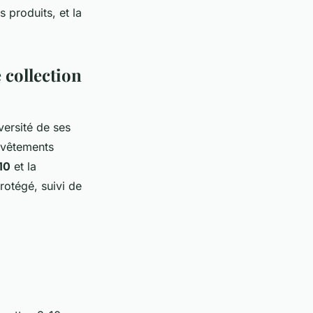
s produits, et la
e collection
versité de ses
 vêtements
10
et la
otégé, suivi de