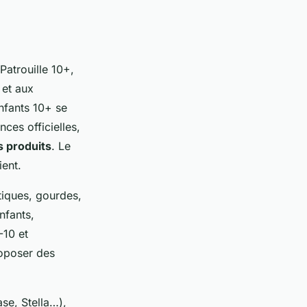
Patrouille 10+,
 et aux
nfants 10+ se
nces officielles,
s produits
. Le
ient.
tiques, gourdes,
enfants,
-10 et
roposer des
ase, Stella…),