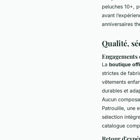
peluches 10+, pu
avant l’expérien
anniversaires t
Qualité, s
Engagements q
La
boutique offi
strictes de fabr
vêtements enfan
durables et ada
Aucun composant 
Patrouille, une 
sélection intègr
catalogue compl
Retour d'expér