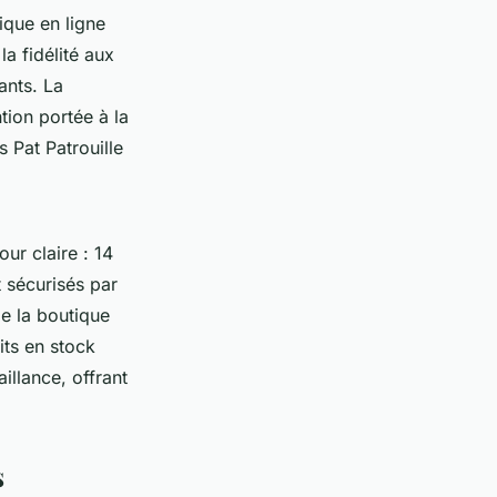
tique en ligne
la fidélité aux
ants. La
ntion portée à la
s Pat Patrouille
ur claire : 14
t sécurisés par
de la boutique
uits en stock
illance, offrant
s