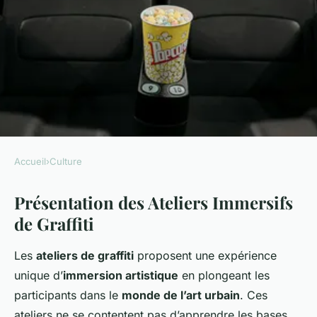
Accueil
›
Culture
CULTURE
Présentation des Ateliers Immersifs
Ateliers Immersifs de Graffiti :
de Graffiti
Découvrez et Maîtrisez l'Art
Urbain
Les
ateliers de graffiti
proposent une expérience
unique d’
immersion artistique
en plongeant les
Mya
•
18 février 2025
•
6 min de lecture
participants dans le
monde de l’art urbain
. Ces
ateliers ne se contentent pas d’apprendre les bases