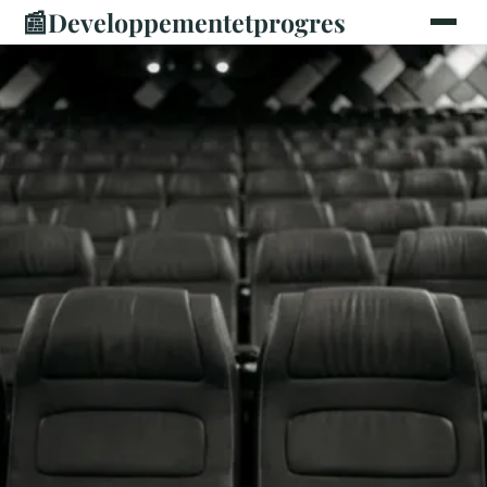
📰
Developpementetprogres